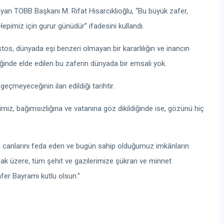
yan TOBB Başkanı M. Rifat Hisarcıklıoğlu, “Bu büyük zafer,
. Hepimiz için gurur günüdür” ifadesini kullandı.
tos, dünyada eşi benzeri olmayan bir kararlılığın ve inancın
inde elde edilen bu zaferin dünyada bir emsali yok.
eçmeyeceğinin ilan edildiği tarihtir.
miz, bağımsızlığına ve vatanına göz dikildiğinde ise, gözünü hiç
çin canlarını feda eden ve bugün sahip olduğumuz imkânların
ak üzere, tüm şehit ve gazilerimize şükran ve minnet
er Bayramı kutlu olsun.”