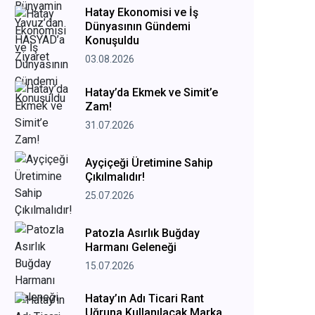
Hatay Ekonomisi ve İş
Dünyasının Gündemi
Konuşuldu
03.08.2026
Hatay’da Ekmek ve Simit’e
Zam!
31.07.2026
Ayçiçeği Üretimine Sahip
Çıkılmalıdır!
25.07.2026
Patozla Asırlık Buğday
Harmanı Geleneği
15.07.2026
Hatay’ın Adı Ticari Rant
Uğruna Kullanılacak Marka