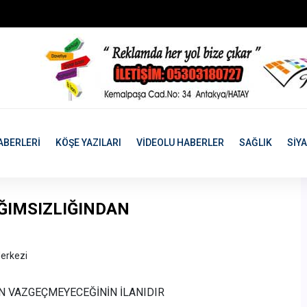
ABERLERİ
KÖŞE YAZILARI
VİDEOLU HABERLER
SAĞLIK
SİY
AĞIMSIZLIĞINDAN
erkezi