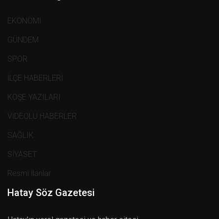
EKONOMİ
GÜNDEM
SPOR
İLÇE HABERLERİ
KÖŞE YAZILARI
VİDEOLU HABERLER
SAĞLIK
SİYASET
Resmi İlanlar
Hatay Söz Gazetesi