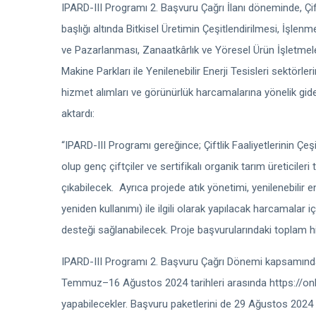
IPARD-III Programı 2. Başvuru Çağrı İlanı döneminde, Çiftl
başlığı altında Bitkisel Üretimin Çeşitlendirilmesi, İşlenm
ve Pazarlanması, Zanaatkârlık ve Yöresel Ürün İşletmeleri
Makine Parkları ile Yenilenebilir Enerji Tesisleri sektörl
hizmet alımları ve görünürlük harcamalarına yönelik gider
aktardı:
“IPARD-III Programı gereğince; Çiftlik Faaliyetlerinin Çe
olup genç çiftçiler ve sertifikalı organik tarım üreticiler
çıkabilecek.
Ayrıca projede atık yönetimi, yenilenebilir 
yeniden kullanımı) ile ilgili olarak yapılacak harcamalar
desteği sağlanabilecek. Proje başvurularındaki toplam h
IPARD-III Programı 2. Başvuru Çağrı Dönemi kapsamında, y
Temmuz–16 Ağustos 2024 tarihleri arasında https://onli
yapabilecekler. Başvuru paketlerini de 29 Ağustos 2024 t