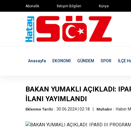
Abonelik
İletişim Bilgileri
Künye
Anasayfa
EKONOMİ
GÜNDEM
SPOR
İLÇE H
BAKAN YUMAKLI AÇIKLADI: IPA
İLANI YAYIMLANDI
30.06.2024 | 02:18
Haber M
Eklenme Tarihi :
Muhabir :