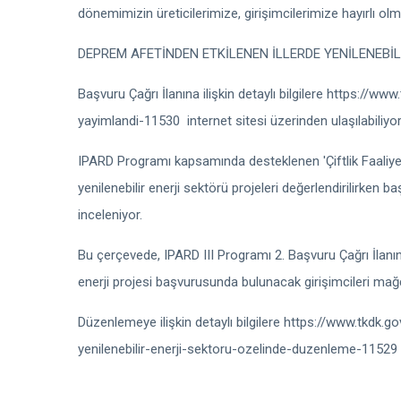
dönemimizin üreticilerimize, girişimcilerimize hayırlı o
DEPREM AFETİNDEN ETKİLENEN İLLERDE YENİLENEBİ
Başvuru Çağrı İlanına ilişkin detaylı bilgilere https://ww
yayimlandi-11530
internet sitesi üzerinden ulaşılabiliyor
IPARD Programı kapsamında desteklenen 'Çiftlik Faaliyetle
yenilenebilir enerji sektörü projeleri değerlendirilirken b
inceleniyor.
Bu çerçevede, IPARD III Programı 2. Başvuru Çağrı İlanın
enerji projesi başvurusunda bulunacak girişimcileri mağ
Düzenlemeye ilişkin detaylı bilgilere https://www.tkdk.
yenilenebilir-enerji-sektoru-ozelinde-duzenleme-11529