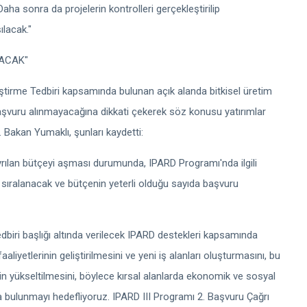
Daha sonra da projelerin kontrolleri gerçekleştirilip
ılacak."
LACAK"
eliştirme Tedbiri kapsamında bulunan açık alanda bitkisel üretim
başvuru alınmayacağına dikkati çekerek söz konusu yatırımlar
ti. Bakan Yumaklı, şunları kaydetti:
ayrılan bütçeyi aşması durumunda, IPARD Programı'nda ilgili
ar sıralanacak ve bütçenin yeterli olduğu sayıda başvuru
 Tedbiri başlığı altında verilecek IPARD destekleri kapsamında
aliyetlerinin geliştirilmesini ve yeni iş alanları oluşturmasını, bu
in yükseltilmesini, böylece kırsal alanlarda ekonomik ve sosyal
 bulunmayı hedefliyoruz. IPARD III Programı 2. Başvuru Çağrı