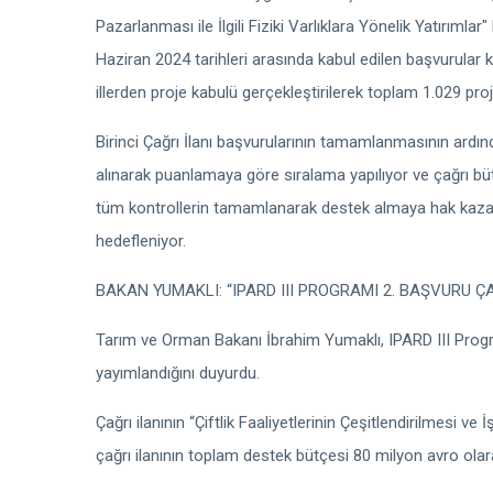
Pazarlanması ile İlgili Fiziki Varlıklara Yönelik Yatırımla
Haziran 2024 tarihleri arasında kabul edilen başvurular
illerden proje kabulü gerçekleştirilerek toplam 1.029 pro
Birinci Çağrı İlanı başvurularının tamamlanmasının ardın
alınarak puanlamaya göre sıralama yapılıyor ve çağrı büt
tüm kontrollerin tamamlanarak destek almaya hak kaza
hedefleniyor.
BAKAN YUMAKLI: “IPARD III PROGRAMI 2. BAŞVURU Ç
Tarım ve Orman Bakanı İbrahim Yumaklı, IPARD III Program
yayımlandığını duyurdu.
Çağrı ilanının “Çiftlik Faaliyetlerinin Çeşitlendirilmesi v
çağrı ilanının toplam destek bütçesi 80 milyon avro olarak