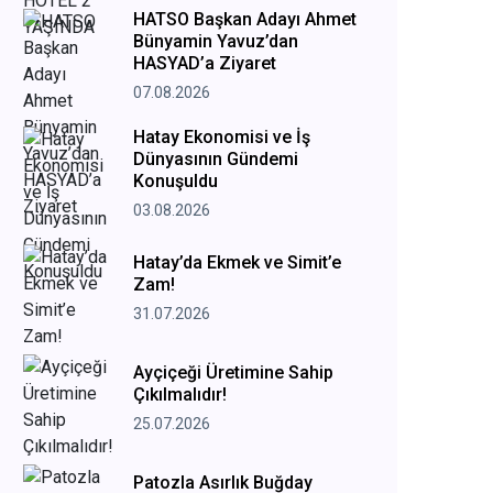
HATSO Başkan Adayı Ahmet
Bünyamin Yavuz’dan
HASYAD’a Ziyaret
07.08.2026
Hatay Ekonomisi ve İş
Dünyasının Gündemi
Konuşuldu
03.08.2026
Hatay’da Ekmek ve Simit’e
Zam!
31.07.2026
Ayçiçeği Üretimine Sahip
Çıkılmalıdır!
25.07.2026
Patozla Asırlık Buğday