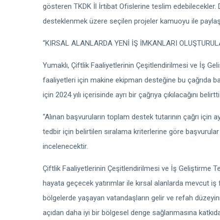
gösteren TKDK İl İrtibat Ofislerine teslim edebilecekler. 
desteklenmek üzere seçilen projeler kamuoyu ile paylaş
“KIRSAL ALANLARDA YENİ İŞ İMKANLARI OLUŞTURU
Yumaklı, Çiftlik Faaliyetlerinin Çeşitlendirilmesi ve İş G
faaliyetleri için makine ekipman desteğine bu çağrıda 
için 2024 yılı içerisinde ayrı bir çağrıya çıkılacağını belirt
“Alınan başvuruların toplam destek tutarının çağrı için 
tedbir için belirtilen sıralama kriterlerine göre başvurul
incelenecektir.
Çiftlik Faaliyetlerinin Çeşitlendirilmesi ve İş Geliştirme
hayata geçecek yatırımlar ile kırsal alanlarda mevcut iş fa
bölgelerde yaşayan vatandaşların gelir ve refah düzeyin
açıdan daha iyi bir bölgesel denge sağlanmasına katkıda