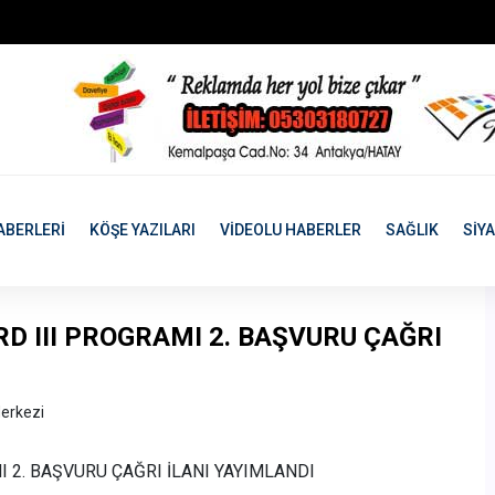
ABERLERİ
KÖŞE YAZILARI
VİDEOLU HABERLER
SAĞLIK
SİY
RD III PROGRAMI 2. BAŞVURU ÇAĞRI
erkezi