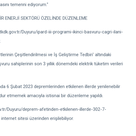
lmasını temenni ediyorum."
LİR ENERJİ SEKTÖRÜ ÖZELİNDE DÜZENLEME
w.tkdk.gov.tr/Duyuru/ipard-iii-programi-ikinci-basvuru-cagri-ilani-
.
rinin Çeşitlendirilmesi ve İş Geliştirme Tedbiri' altındaki
aşvuru sahiplerinin son 3 yıllık dönemdeki elektrik tüketim verileri
da 6 Şubat 2023 depremlerinden etkilenen illerde yenilenebilir
dur etmemek amacıyla istisnai bir düzenleme yapıldı.
gov.tr/Duyuru/deprem-afetinden-etkilenen-illerde-302-7-
internet sitesi üzerinden erişilebiliyor.