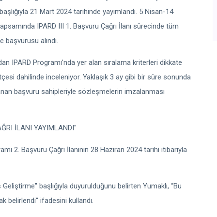
r" başlığıyla 21 Mart 2024 tarihinde yayımlandı. 5 Nisan-14
 kapsamında IPARD III 1. Başvuru Çağrı İlanı sürecinde tüm
je başvurusu alındı.
dan IPARD Programı'nda yer alan sıralama kriterleri dikkate
çesi dahilinde inceleniyor. Yaklaşık 3 ay gibi bir süre sonunda
nan başvuru sahipleriyle sözleşmelerin imzalanması
AĞRI İLANI YAYIMLANDI"
ı 2. Başvuru Çağrı İlanının 28 Haziran 2024 tarihi itibarıyla
e İş Geliştirme" başlığıyla duyurulduğunu belirten Yumaklı, “Bu
 belirlendi" ifadesini kullandı.