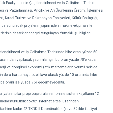
ik Faaliyetlerinin Çeşitlendirilmesi ve İş Geliştirme Tedbiri
esi ve Pazarlanması, Arıcılık ve Arı Ürünlerinin Üretimi, İşlenmesi
, Kırsal Turizm ve Rekreasyon Faaliyetleri, Kültür Balıkçılığı,
erinde sunulacak projelerin yapım işleri, makine-ekipman ile
lerinin destekleneceğini vurgulayan Yumaklı, şu bilgileri
şitlendirilmesi ve İş Geliştirme Tedbirinde hibe oranı yüzde 60
i tarafından yapılacak yatırımlar için bu oran yüzde 70'e kadar
enerji ve döngüsel ekonomi (atık malzemelerin verimli şekilde
 için de o harcamaya özel ilave olarak yüzde 10 oranında hibe
ibe oranı ise yüzde 75'i geçemeyecektir.
atırımcılar proje başvurularının online sistem kayıtlarını 12
nebasvuru.tkdk.gov.tr/
internet sitesi üzerinden
arihine kadar 42 TKDK İl Koordinatörlüğü ve 39 ilde faaliyet