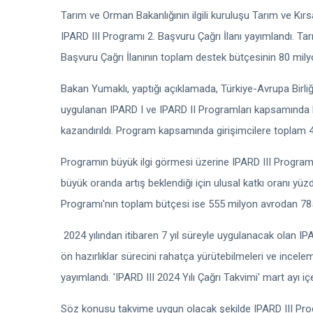
Tarım ve Orman Bakanlığının ilgili kuruluşu Tarım ve K
IPARD III Programı 2. Başvuru Çağrı İlanı yayımlandı. T
Başvuru Çağrı İlanının toplam destek bütçesinin 80 milyon 
Bakan Yumaklı, yaptığı açıklamada, Türkiye-Avrupa Birliğ
uygulanan IPARD I ve IPARD II Programları kapsamında b
kazandırıldı. Program kapsamında girişimcilere toplam 45,5
Programın büyük ilgi görmesi üzerine IPARD III Programı 20
büyük oranda artış beklendiği için ulusal katkı oranı yüzd
Programı'nın toplam bütçesi ise 555 milyon avrodan 785 
2024 yılından itibaren 7 yıl süreyle uygulanacak olan I
ön hazırlıklar sürecini rahatça yürütebilmeleri ve incelem
yayımlandı. 'IPARD III 2024 Yılı Çağrı Takvimi' mart ayı iç
Söz konusu takvime uygun olacak şekilde IPARD III Progra