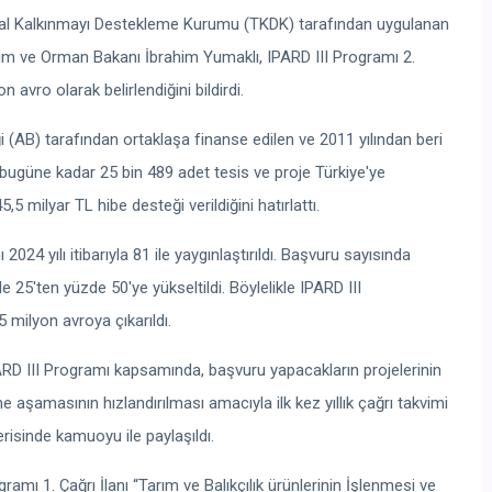
ırsal Kalkınmayı Destekleme Kurumu (TKDK) tarafından uygulanan
arım ve Orman Bakanı İbrahim Yumaklı, IPARD III Programı 2.
avro olarak belirlendiğini bildirdi.
i (AB) tarafından ortaklaşa finanse edilen ve 2011 yılından beri
ugüne kadar 25 bin 489 adet tesis ve proje Türkiye'ye
 milyar TL hibe desteği verildiğini hatırlattı.
24 yılı itibarıyla 81 ile yaygınlaştırıldı. Başvuru sayısında
e 25'ten yüzde 50'ye yükseltildi. Böylelikle IPARD III
milyon avroya çıkarıldı.
PARD III Programı kapsamında, başvuru yapacakların projelerinin
e aşamasının hızlandırılması amacıyla ilk kez yıllık çağrı takvimi
erisinde kamuoyu ile paylaşıldı.
mı 1. Çağrı İlanı “Tarım ve Balıkçılık ürünlerinin İşlenmesi ve