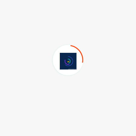
n Tezel, Ticaret Bakan Yardımcısı Mustafa Tuzcu, DEİK Başkanı
ıda İsveç'te yaşayan Türk iş insanı katıldı.
t, "Siyasal anlamda da ciddi manada yukarı bir çıkış var. İki ülke
n olumlu etkilenecektir. Geçen sene 4,1 milyar dolar ticaretimiz
miz kısa sürede 5 milyar doları bulmak. Biz İsveç'te güçlü bir
best meslek sahipleri ve büyük firmalarda yöneticilik yapan
altını çizen Bolat, "Bunların yüzde 65'i Avrupa Birliği ülkeleri,
ar dolar Türkiye'ye yardım yaptılar. Bunun üzerinde çok durduk
dan yatırım yapmalarını istedik. Sizler de bizlerle onlar
nem verelim ve bu çerçevede, biz de her zaman yanınızdayız."