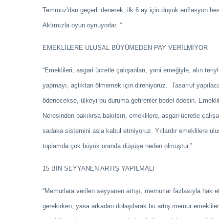
Temmuz'dan geçerli denerek, ilk 6 ay için düşük enflasyon he
Aklımızla oyun oynuyorlar. “
EMEKLİLERE ULUSAL BÜYÜMEDEN PAY VERİLMİYOR
“Emeklileri, asgari ücretle çalışanları, yani emeğiyle, alın teri
yapmayı, açlıktan ölmemek için direniyoruz.
Tasarruf yapılac
ödenecekse, ülkeyi bu duruma getirenler bedel ödesin. Emeklile
Neresinden bakılırsa bakılsın, emeklilere, asgari ücretle çalı
sadaka sistemini asla kabul etmiyoruz. Yıllardır emeklilere ul
toplamda çok büyük oranda düşüşe neden olmuştur.”
15 BİN SEYYANEN ARTIŞ YAPILMALI
“Memurlara verilen seyyanen artışı, memurlar fazlasıyla hak et
gerekirken, yasa arkadan dolaşılarak bu artış memur emeklileri