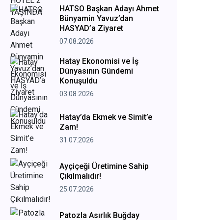
HATSO Başkan Adayı Ahmet
Bünyamin Yavuz’dan
HASYAD’a Ziyaret
07.08.2026
Hatay Ekonomisi ve İş
Dünyasının Gündemi
Konuşuldu
03.08.2026
Hatay’da Ekmek ve Simit’e
Zam!
31.07.2026
Ayçiçeği Üretimine Sahip
Çıkılmalıdır!
25.07.2026
Patozla Asırlık Buğday