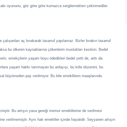
sabı oyununu, göz göre göre kurnazca sergilemekten çekinmediler.
yle çalışanları aç bırakarak tasarruf yapılamaz. Bizler bırakın tasarruf
aksa bu ülkenin kaynaklarına çökenlerin muslukları kesilsin. Bedel
rin, emekçilerin yaşam boyu ödedikleri bedel yetti de, arttı da.
şanlara yaşam hakkı tanımayan bu anlayışı, bu köle düzenini, bu
usal büyümeden pay verilmiyor. Bu bile emeklilerin maaşlarında
miştir. Bu artışın yasa gereği memur emeklilerine de verilmesi
ne verilmemiştir. Aynı hak emekliler içinde hayatidir. Seyyanen artışın