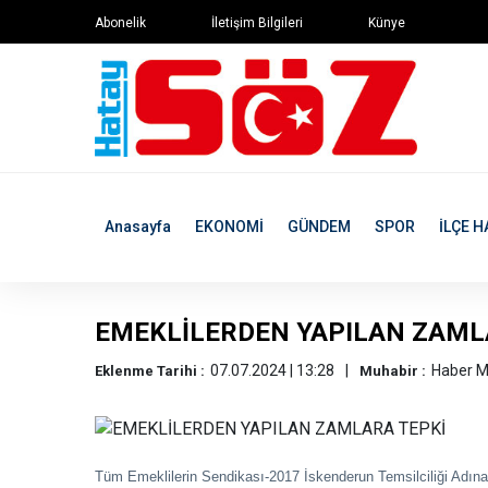
Abonelik
İletişim Bilgileri
Künye
Anasayfa
EKONOMİ
GÜNDEM
SPOR
İLÇE H
EMEKLİLERDEN YAPILAN ZAML
07.07.2024 | 13:28
Haber M
Eklenme Tarihi :
Muhabir :
Tüm Emeklilerin Sendikası-2017 İskenderun Temsilciliği Adına 