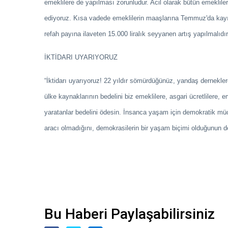
emeklilere de yapılması zorunludur. Acil olarak bütün emekliler
ediyoruz. Kısa vadede emeklilerin maaşlarına Temmuz'da kayıpl
refah payına ilaveten 15.000 liralık seyyanen artış yapılmalıdır.
İKTİDARI UYARIYORUZ
“İktidarı uyarıyoruz! 22 yıldır sömürdüğünüz, yandaş dernekler
ülke kaynaklarının bedelini biz emeklilere, asgari ücretlilere,
yaratanlar bedelini ödesin. İnsanca yaşam için demokratik m
aracı olmadığını, demokrasilerin bir yaşam biçimi olduğunun de
Bu Haberi Paylaşabilirsiniz