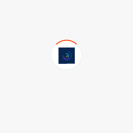
Son Eklenen EKONOMİ Haberleri
Hatay Ekonomisi ve İş Dünyasının
Gündemi Konuşuldu
03.08.2026
Hatay’da Ekmek ve Simit’e Zam!
31.07.2026
Ayçiçeği Üretimine Sahip
Çıkılmalıdır!
25.07.2026