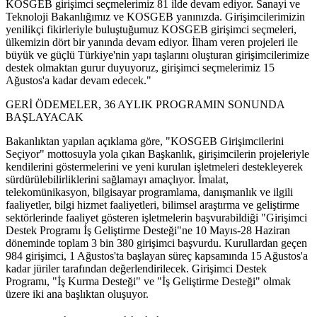
KOSGEB girişimci seçmelerimiz 81 ilde devam ediyor. Sanayi ve
Teknoloji Bakanlığımız ve KOSGEB yanınızda. Girişimcilerimizin
yenilikçi fikirleriyle buluştuğumuz KOSGEB girişimci seçmeleri,
ülkemizin dört bir yanında devam ediyor. İlham veren projeleri ile
büyük ve güçlü Türkiye'nin yapı taşlarını oluşturan girişimcilerimize
destek olmaktan gurur duyuyoruz, girişimci seçmelerimiz 15
Ağustos'a kadar devam edecek."
GERİ ÖDEMELER, 36 AYLIK PROGRAMIN SONUNDA
BAŞLAYACAK
Bakanlıktan yapılan açıklama göre, "KOSGEB Girişimcilerini
Seçiyor" mottosuyla yola çıkan Başkanlık, girişimcilerin projeleriyle
kendilerini göstermelerini ve yeni kurulan işletmeleri destekleyerek
sürdürülebilirliklerini sağlamayı amaçlıyor. İmalat,
telekomünikasyon, bilgisayar programlama, danışmanlık ve ilgili
faaliyetler, bilgi hizmet faaliyetleri, bilimsel araştırma ve geliştirme
sektörlerinde faaliyet gösteren işletmelerin başvurabildiği "Girişimci
Destek Programı İş Geliştirme Desteği"ne 10 Mayıs-28 Haziran
döneminde toplam 3 bin 380 girişimci başvurdu. Kurullardan geçen
984 girişimci, 1 Ağustos'ta başlayan süreç kapsamında 15 Ağustos'a
kadar jüriler tarafından değerlendirilecek. Girişimci Destek
Programı, "İş Kurma Desteği" ve "İş Geliştirme Desteği" olmak
üzere iki ana başlıktan oluşuyor.