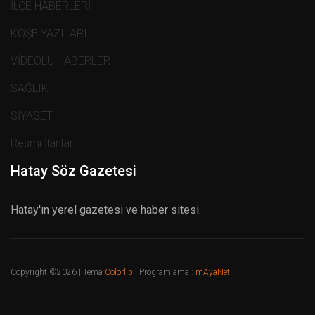
İLÇE HABERLERİ
KÖŞE YAZILARI
VİDEOLU HABERLER
SAĞLIK
SİYASET
Resmi İlanlar
Hatay Söz Gazetesi
Hatay'ın yerel gazetesi ve haber sitesi.
Copyright ©
2026 | Tema
Colorlib
| Programlama :
mAyaNet