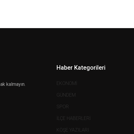
Haber Kategorileri
EKONOMİ
zak kalmayın.
GÜNDEM
SPOR
İLÇE HABERLERİ
KÖŞE YAZILARI