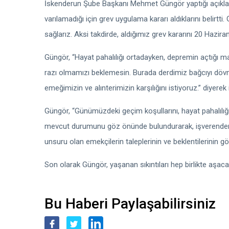
İskenderun Şube Başkanı Mehmet Güngör yaptığı açıkla
varılamadığı için grev uygulama kararı aldıklarını belirt
sağlarız. Aksi takdirde, aldığımız grev kararını 20 Hazira
Güngör, “Hayat pahalılığı ortadayken, depremin açtığı m
razı olmamızı beklemesin. Burada derdimiz bağcıyı dövm
emeğimizin ve alınterimizin karşılığını istiyoruz.” diyere
Güngör, “Günümüzdeki geçim koşullarını, hayat pahalılığı
mevcut durumunu göz önünde bulundurarak, işverenden ma
unsuru olan emekçilerin taleplerinin ve beklentilerinin 
Son olarak Güngör, yaşanan sıkıntıları hep birlikte aşacak
Bu Haberi Paylaşabilirsiniz