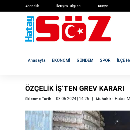
Abonelik
İletişim Bilgileri
Künye
Anasayfa
EKONOMİ
GÜNDEM
SPOR
İLÇE H
ÖZÇELİK İŞ’TEN GREV KARARI
03.06.2024 | 14:26
Haber M
Eklenme Tarihi :
Muhabir :