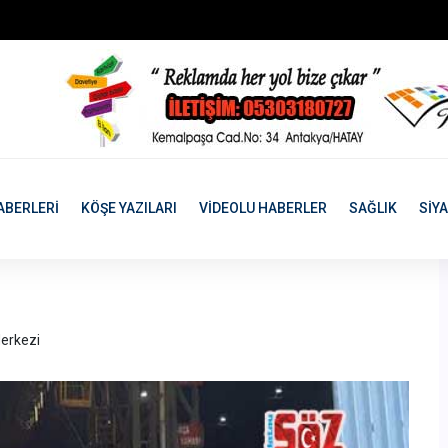
ABERLERİ
KÖŞE YAZILARI
VİDEOLU HABERLER
SAĞLIK
SİY
erkezi