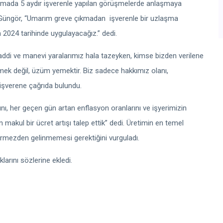
mada 5 aydır işverenle yapılan görüşmelerde anlaşmaya
ti. Güngör, “Umarım greve çıkmadan
işverenle bir uzlaşma
n 2024 tarihinde uygulayacağız.” dedi.
addi ve manevi yaralarımız hala tazeyken, kimse bizden verilene
ek değil, üzüm yemektir. Biz sadece hakkımız olanı,
k işverene çağrıda bulundu.
nı, her geçen gün artan enflasyon oranlarını ve işyerimizin
kul bir ücret artışı talep ettik” dedi. Üretimin en temel
görmezden gelinmemesi gerektiğini vurguladı.
larını sözlerine ekledi.