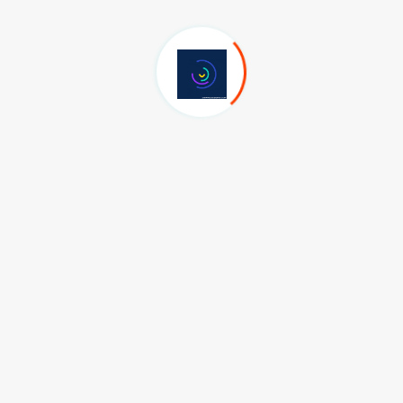
Müdürlüğü ekiplerinin şehir genelindeki park ve yeşil
, yeşil alanlarda sulama, parklarda bakım, onarım ve yenileme
 park ve yeşil alanların güzel bir görünüme kavuşması için
i mahalleler şu şekilde sıralandı; Altınçay, Akasya,
 Bölüğü, Doğanköy, Biniciler, Paşaköy, Esentepe, Ürgenpaşa,