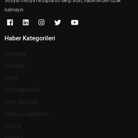
Sosyal medya hesaplarını takip edin, haberlerden uzak
kalmayın.
Haber Kategorileri
EKONOMİ
GÜNDEM
SPOR
İLÇE HABERLERİ
KÖŞE YAZILARI
VİDEOLU HABERLER
SAĞLIK