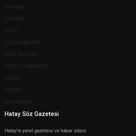
EKONOMİ
GÜNDEM
SPOR
İLÇE HABERLERİ
KÖŞE YAZILARI
VİDEOLU HABERLER
SAĞLIK
SİYASET
Resmi İlanlar
Hatay Söz Gazetesi
Hatay'ın yerel gazetesi ve haber sitesi.