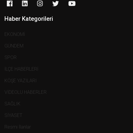
Haber Kategorileri
EKONOMİ
GÜNDEM
SPOR
İLÇE HABERLERİ
KÖŞE YAZILARI
VİDEOLU HABERLER
SAĞLIK
SİYASET
Resmi İlanlar