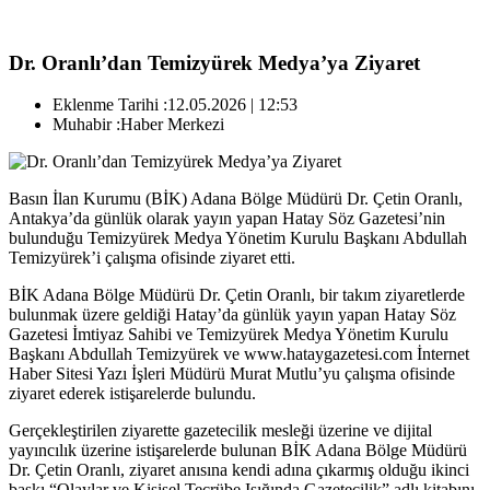
Dr. Oranlı’dan Temizyürek Medya’ya Ziyaret
Eklenme Tarihi :
12.05.2026 | 12:53
Muhabir :
Haber Merkezi
Basın İlan Kurumu (BİK) Adana Bölge Müdürü Dr. Çetin Oranlı,
Antakya’da günlük olarak yayın yapan Hatay Söz Gazetesi’nin
bulunduğu Temizyürek Medya Yönetim Kurulu Başkanı Abdullah
Temizyürek’i çalışma ofisinde ziyaret etti.
BİK Adana Bölge Müdürü Dr. Çetin Oranlı, bir takım ziyaretlerde
bulunmak üzere geldiği Hatay’da günlük yayın yapan Hatay Söz
Gazetesi İmtiyaz Sahibi ve Temizyürek Medya Yönetim Kurulu
Başkanı Abdullah Temizyürek ve www.hataygazetesi.com İnternet
Haber Sitesi Yazı İşleri Müdürü Murat Mutlu’yu çalışma ofisinde
ziyaret ederek istişarelerde bulundu.
Gerçekleştirilen ziyarette gazetecilik mesleği üzerine ve dijital
yayıncılık üzerine istişarelerde bulunan BİK Adana Bölge Müdürü
Dr. Çetin Oranlı, ziyaret anısına kendi adına çıkarmış olduğu ikinci
baskı “Olaylar ve Kişisel Tecrübe Işığında Gazetecilik” adlı kitabını