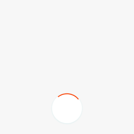
Son Eklenen GÜNDEM Haberleri
Vali Masatlı’ya Anka Kuşu Tablosu
07.08.2026
Antakya Lisesi Karşısındaki 6-1 ve
6-2 Adaları İçin Evrak Teslim Süreci
Başladı
07.08.2026
HMKÜ'de BAP ve TÜBİTAK 1001
Projeleri Masaya Yatırıldı
07.08.2026
Antakya Simidi Türkiye’nin Lezzet
Zirvesinde