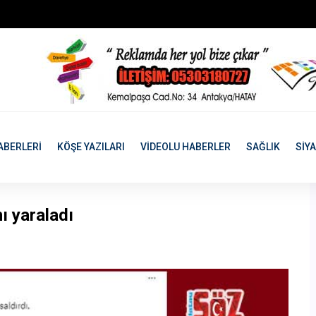
ABERLERİ
KÖŞE YAZILARI
VİDEOLU HABERLER
SAĞLIK
SİY
ı yaraladı