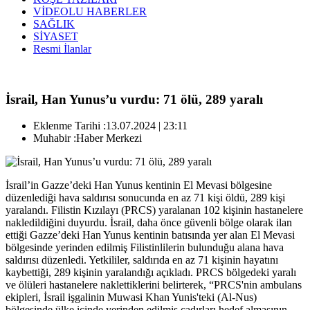
VİDEOLU HABERLER
SAĞLIK
SİYASET
Resmi İlanlar
İsrail, Han Yunus’u vurdu: 71 ölü, 289 yaralı
Eklenme Tarihi :
13.07.2024 | 23:11
Muhabir :
Haber Merkezi
İsrail’in Gazze’deki Han Yunus kentinin El Mevasi bölgesine
düzenlediği hava saldırısı sonucunda en az 71 kişi öldü, 289 kişi
yaralandı. Filistin Kızılayı (PRCS) yaralanan 102 kişinin hastanelere
nakledildiğini duyurdu. İsrail, daha önce güvenli bölge olarak ilan
ettiği Gazze’deki Han Yunus kentinin batısında yer alan El Mevasi
bölgesinde yerinden edilmiş Filistinlilerin bulunduğu alana hava
saldırısı düzenledi. Yetkililer, saldırıda en az 71 kişinin hayatını
kaybettiği, 289 kişinin yaralandığı açıkladı. PRCS bölgedeki yaralı
ve ölüleri hastanelere naklettiklerini belirterek, “PRCS'nin ambulans
ekipleri, İsrail işgalinin Muwasi Khan Yunis'teki (Al-Nus)
bölgesinde ülke içinde yerinden edilmiş çadırları hedef almasının