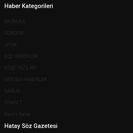
Haber Kategorileri
EKONOMİ
GÜNDEM
SPOR
İLÇE HABERLERİ
KÖŞE YAZILARI
VİDEOLU HABERLER
SAĞLIK
SİYASET
Resmi İlanlar
Hatay Söz Gazetesi