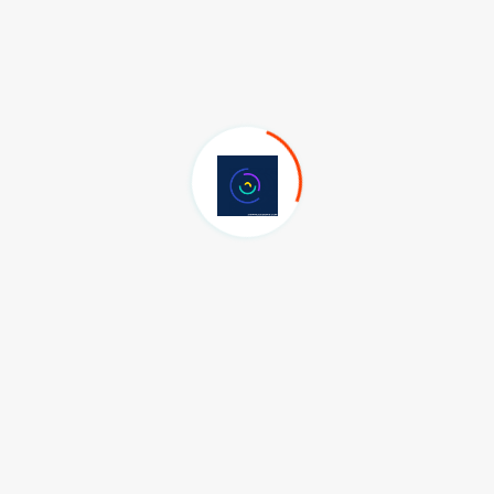
Son Eklenen GÜNDEM Haberleri
Vali Masatlı’ya Anka Kuşu Tablosu
07.08.2026
Antakya Lisesi Karşısındaki 6-1 ve
6-2 Adaları İçin Evrak Teslim Süreci
Başladı
07.08.2026
HMKÜ'de BAP ve TÜBİTAK 1001
Projeleri Masaya Yatırıldı
07.08.2026