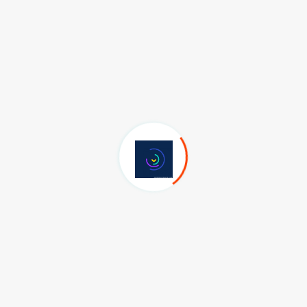
Bu Haberi Paylaşabilirsiniz
Son Eklenen GÜNDEM Haberleri
Dün Neredeysem, Bugün de Aynı
Yerdeyim!
06.08.2026
HEDEFİMİZ 500 BİN EV İŞÇİSİNİ
ÖRGÜTLEMEK
04.08.2026