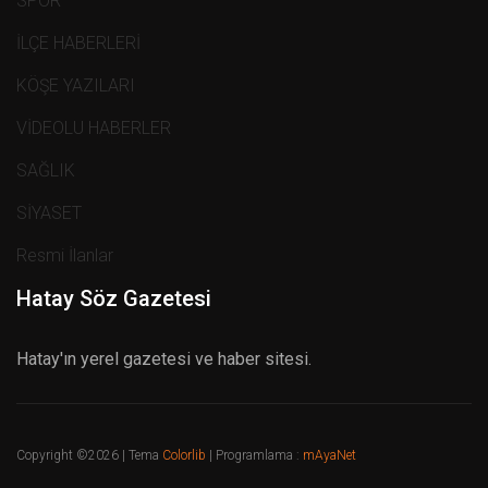
SPOR
İLÇE HABERLERİ
KÖŞE YAZILARI
VİDEOLU HABERLER
SAĞLIK
SİYASET
Resmi İlanlar
Hatay Söz Gazetesi
Hatay'ın yerel gazetesi ve haber sitesi.
Copyright ©
2026 | Tema
Colorlib
| Programlama :
mAyaNet