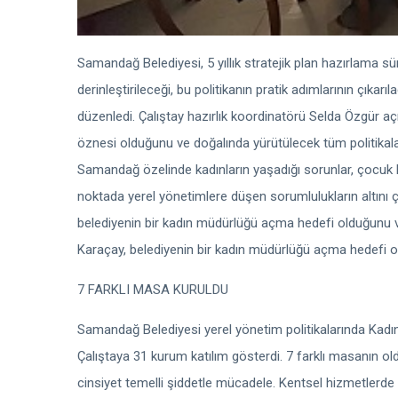
Samandağ Belediyesi, 5 yıllık stratejik plan hazırlama sür
derinleştirileceği, bu politikanın pratik adımlarının çıkarı
düzenledi. Çalıştay hazırlık koordinatörü Selda Özgür aç
öznesi olduğunu ve doğalında yürütülecek tüm politikala
Samandağ özelinde kadınların yaşadığı sorunlar, çocuk 
noktada yerel yönetimlere düşen sorumlulukların altını 
belediyenin bir kadın müdürlüğü açma hedefi olduğunu v
Karaçay, belediyenin bir kadın müdürlüğü açma hedefi old
7 FARKLI MASA KURULDU
Samandağ Belediyesi yerel yönetim politikalarında Kadın
Çalıştaya 31 kurum katılım gösterdi. 7 farklı masanın old
cinsiyet temelli şiddetle mücadele. Kentsel hizmetlerde 