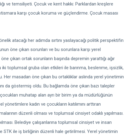
ğı ve temsiliyeti. Çocuk ve kent hakkı: Parklardan kreşlere
 ve istismara karşı çocuk koruma ve güçlendirme. Çocuk masası
önelik atacağı her adımda sırtını yaslayacağı politik perspektifin
unun öne çıkan sorunları ve bu sorunlara karşı yerel
öne çıkan ortak sorunların başında depremin yarattığı ağır
bu iki toplumsal gruba olan etkileri ile barınma, beslenme, işsizlik,
ordu. Her masadan öne çıkan bu ortaklıklar aslında yerel yönetimin
ağını da göstermiş oldu. Bu bağlamda öne çıkan bazı talepler
e çocukları muhatap alan ayrı bir birim ya da müdürlüğünün
el yönetimlere kadın ve çocukların katılımını arttıran
alarının düzenli olması ve toplumsal cinsiyet odaklı yapılması.
pılması. Belediye çalışanlarına toplumsal cinsiyet ve insan
e STK ile iş birliğinin düzenli hale getirilmesi. Yerel yönetimin