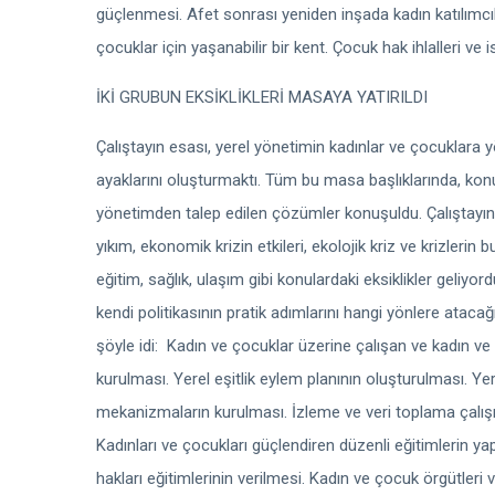
güçlenmesi. Afet sonrası yeniden inşada kadın katılımcılı
çocuklar için yaşanabilir bir kent. Çocuk hak ihlalleri
İKİ GRUBUN EKSİKLİKLERİ MASAYA YATIRILDI
Çalıştayın esası, yerel yönetimin kadınlar ve çocuklara y
ayaklarını oluşturmaktı. Tüm bu masa başlıklarında, kon
yönetimden talep edilen çözümler konuşuldu. Çalıştayın 
yıkım, ekonomik krizin etkileri, ekolojik kriz ve krizlerin 
eğitim, sağlık, ulaşım gibi konulardaki eksiklikler geliy
kendi politikasının pratik adımlarını hangi yönlere atac
şöyle idi: Kadın ve çocuklar üzerine çalışan ve kadın v
kurulması. Yerel eşitlik eylem planının oluşturulması. Yer
mekanizmaların kurulması. İzleme ve veri toplama çalışm
Kadınları ve çocukları güçlendiren düzenli eğitimlerin ya
hakları eğitimlerinin verilmesi. Kadın ve çocuk örgütleri v