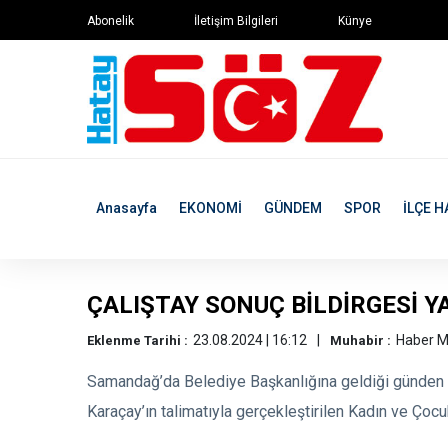
Abonelik
İletişim Bilgileri
Künye
Anasayfa
EKONOMİ
GÜNDEM
SPOR
İLÇE H
ÇALIŞTAY SONUÇ BİLDİRGESİ Y
23.08.2024 | 16:12
Haber M
Eklenme Tarihi :
Muhabir :
Samandağ’da Belediye Başkanlığına geldiği günden b
Karaçay’ın talimatıyla gerçekleştirilen Kadın ve Çocuk