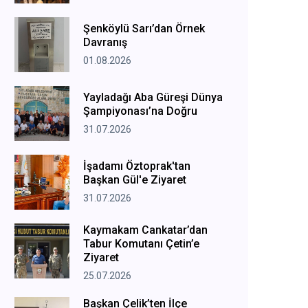
Şenköylü Sarı’dan Örnek
Davranış
01.08.2026
Yayladağı Aba Güreşi Dünya
Şampiyonası’na Doğru
31.07.2026
İşadamı Öztoprak'tan
Başkan Gül'e Ziyaret
31.07.2026
Kaymakam Cankatar’dan
Tabur Komutanı Çetin’e
Ziyaret
25.07.2026
Başkan Çelik’ten İlçe