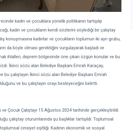
ecinde kadın ve çocuklara yönelik politikanın tartışılıp
lacağı, kadın ve çocukların kendi sözlerini söylediği bir çalıştay
ılış konuşmasına kadınlar ve çocukların toplumun iki ayrı grubu,
rın da böyle olması gerektiğini vurgulayarak başladı ve
hak ihlalleri, deprem bölgesinde öne çıkan özgün konular ve bu
çizdi. İkinci sözü alan Belediye Başkanı Emrah Karaçay,
e bu çalıştayın İkinci sözü alan Belediye Başkanı Emrah
uğunu ve bu çalıştayın orayı besleyeceğini belirtti.
 ve Çocuk Çalıştayı 15 Ağustos 2024 tarihinde gerçekleştirildi.
uğu çalıştay oturumlarında şu başlıklar tartışıldı: Toplumsal
toplumsal cinsiyet eşitliği. Kadının ekonomik ve sosyal