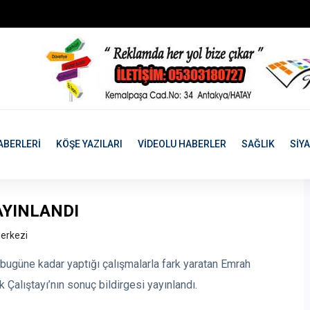
ABERLERİ
KÖŞE YAZILARI
VİDEOLU HABERLER
SAĞLIK
SİY
AYINLANDI
erkezi
ugüne kadar yaptığı çalışmalarla fark yaratan Emrah
 Çalıştayı’nın sonuç bildirgesi yayınlandı.