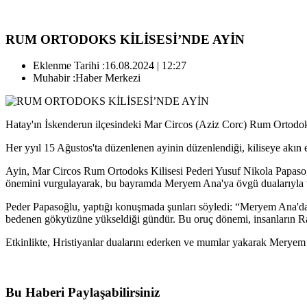
RUM ORTODOKS KİLİSESİ’NDE AYİN
Eklenme Tarihi :
16.08.2024 | 12:27
Muhabir :
Haber Merkezi
Hatay'ın İskenderun ilçesindeki Mar Circos (Aziz Corc) Rum Ortodoks 
Her yyıl 15 Ağustos'ta düzenlenen ayinin düzenlendiği, kiliseye akın 
Ayin, Mar Circos Rum Ortodoks Kilisesi Pederi Yusuf Nikola Papasoğl
önemini vurgulayarak, bu bayramda Meryem Ana'ya övgü dualarıyla taçl
Peder Papasoğlu, yaptığı konuşmada şunları söyledi: “Meryem Ana'dan
bedenen gökyüzüne yükseldiği gündür. Bu oruç dönemi, insanların Rabb
Etkinlikte, Hristiyanlar dualarını ederken ve mumlar yakarak Meryem An
Bu Haberi Paylaşabilirsiniz