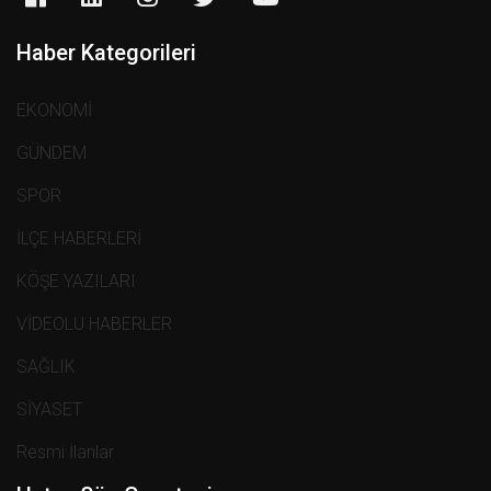
Haber Kategorileri
EKONOMİ
GÜNDEM
SPOR
İLÇE HABERLERİ
KÖŞE YAZILARI
VİDEOLU HABERLER
SAĞLIK
SİYASET
Resmi İlanlar