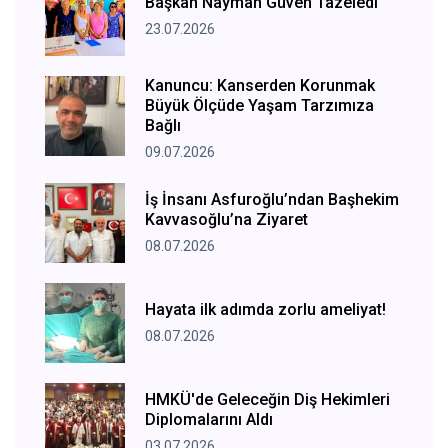
Başkan Nayman Güven Tazeledi
23.07.2026
Kanuncu: Kanserden Korunmak
Büyük Ölçüde Yaşam Tarzımıza
Bağlı
09.07.2026
İş İnsanı Asfuroğlu’ndan Başhekim
Kavvasoğlu’na Ziyaret
08.07.2026
Hayata ilk adımda zorlu ameliyat!
08.07.2026
HMKÜ'de Geleceğin Diş Hekimleri
Diplomalarını Aldı
03.07.2026