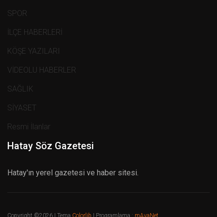
SPOR
İLÇE HABERLERİ
KÖŞE YAZILARI
VİDEOLU HABERLER
SAĞLIK
SİYASET
Resmi İlanlar
Hatay Söz Gazetesi
Hatay'ın yerel gazetesi ve haber sitesi.
Copyright ©
2026 | Tema
Colorlib
| Programlama :
mAyaNet