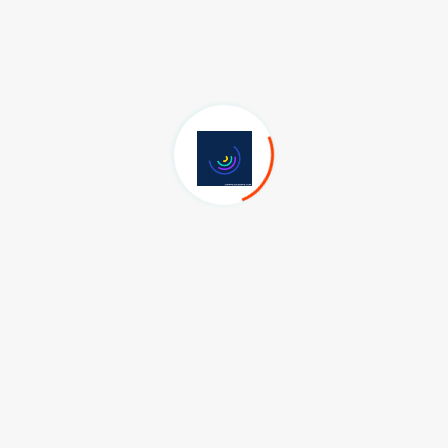
 12 erişkin ve 8 çocuktan birinin astım hastası olduğunu belirten
a daralmaya neden olan kronik bir hastalıktır. Astım,
gibi belirtilerle kendini göstermektedir. Astımın tedaviyle kontrol
niklerle, düzenli kullanılması önem teşkil etmektedir”
astalıkları Uzmanı Dr. Çiğdem Zuhur, “Mevsim değişiklikleri, hava
tamlar, astımı arttıran etmenlerdir. Bunun yanı sıra astım için
 alkol tüketimi yine astımı tetiklemektedir. Astım, kronik bir
mak için mutlaka önlem alınması gerekmektedir” dedi.