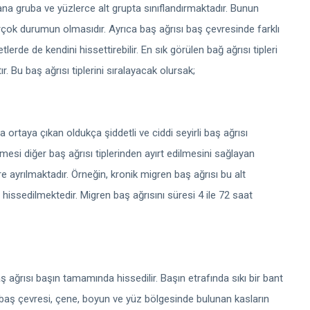
 ana gruba ve yüzlerce alt grupta sınıflandırmaktadır. Bunun
çok durumun olmasıdır. Ayrıca baş ağrısı baş çevresinde farklı
erde de kendini hissettirebilir. En sık görülen bağ ağrısı tipleri
ır. Bu baş ağrısı tiplerini sıralayacak olursak;
 ortaya çıkan oldukça şiddetli ve ciddi seyirli baş ağrısı
ilmesi diğer baş ağrısı tiplerinden ayırt edilmesini sağlayan
lere ayrılmaktadır. Örneğin, kronik migren baş ağrısı bu alt
n hissedilmektedir. Migren baş ağrısını süresi 4 ile 72 saat
baş ağrısı başın tamamında hissedilir. Başın etrafında sıkı bir bant
ni baş çevresi, çene, boyun ve yüz bölgesinde bulunan kasların