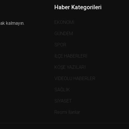
Haber Kategorileri
EKONOMİ
zak kalmayın.
GÜNDEM
SPOR
İLÇE HABERLERİ
KÖŞE YAZILARI
VİDEOLU HABERLER
SAĞLIK
SİYASET
Resmi İlanlar