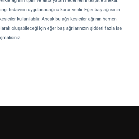
kle ağrının tipini ve altta yatan nedenlerini tespit etmektir.
ngi tedavinin uygulanacağına karar verilir. Eğer baş ağrısının
kesiciler kullanılabilir. Ancak bu ağrı kesiciler ağrının hemen
larak oluşabileceği için eğer baş ağrılarınızın şiddeti fazla ise
şmalısınız.