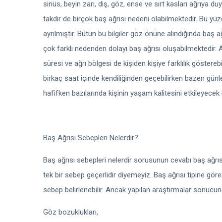
sinüs, beyin zarı, diş, göz, ense ve sırt kasları ağrıya du
takdir de birçok baş ağrısı nedeni olabilmektedir. Bu yüz
ayrılmıştır. Bütün bu bilgiler göz önüne alındığında baş
çok farklı nedenden dolayı baş ağrısı oluşabilmektedir. A
süresi ve ağrı bölgesi de kişiden kişiye farklılık göster
birkaç saat içinde kendiliğinden geçebilirken bazen günle
hafifken bazılarında kişinin yaşam kalitesini etkileyecek b
Baş Ağrısı Sebepleri Nelerdir?
Baş ağrısı sebepleri nelerdir sorusunun cevabı baş ağrısı
tek bir sebep geçerlidir diyemeyiz. Baş ağrısı tipine gö
sebep belirlenebilir. Ancak yapılan araştırmalar sonucund
Göz bozuklukları,