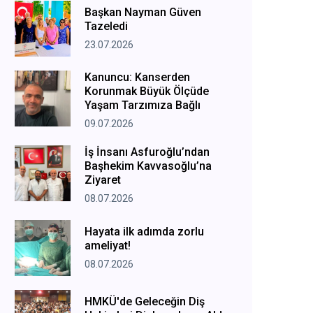
Başkan Nayman Güven
Tazeledi
23.07.2026
Kanuncu: Kanserden
Korunmak Büyük Ölçüde
Yaşam Tarzımıza Bağlı
09.07.2026
İş İnsanı Asfuroğlu’ndan
Başhekim Kavvasoğlu’na
Ziyaret
08.07.2026
Hayata ilk adımda zorlu
ameliyat!
08.07.2026
HMKÜ'de Geleceğin Diş