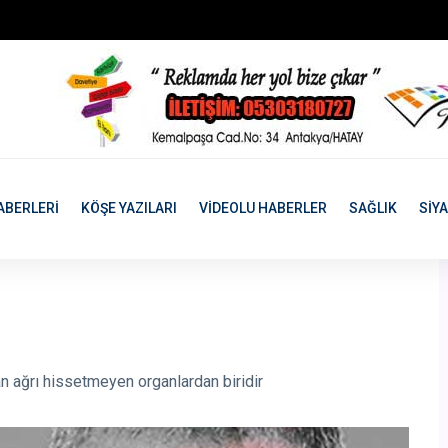
ABERLERİ
KÖŞE YAZILARI
VİDEOLU HABERLER
SAĞLIK
SİY
n ağrı hissetmeyen organlardan biridir