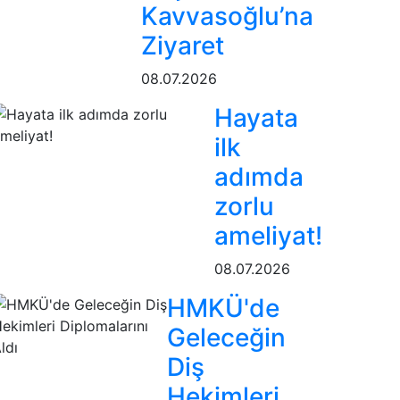
Kavvasoğlu’na
Ziyaret
08.07.2026
Hayata
ilk
adımda
zorlu
ameliyat!
08.07.2026
HMKÜ'de
Geleceğin
Diş
Hekimleri