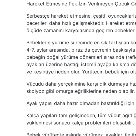
Hareket Etmesine Pek İzin Verilmeyen Çocuk Ge
Serbestçe hareket etmesine, çeşitli oyuncaklarl
becerileri daha hızlı gelişmektedir. Hareket etm
ölçüde zamanını karyolasında geçiren bebekler
Bebeklerin yürüme sürecinde en sık tartışılan kon
4-7. aylar arasında, biraz da çevrenin baskısıyla 
bebeğin doğal yürüme dönemleri sırasında (ref
ayakları üzerine bastığı istemli ayağa kalkma 
ve kesintiye neden olur. Yürütecin bebek için olu
Vücudu daha yerçekimine karşı dik durmaya hazır
skolyoz gibi omurga eğriliklerine neden olabilir.
Ayak yapısı daha hazır olmadan bastırıldığı için 
Kalça yapıları tam gelişmeden, tüm vücut ağırlığ
yüklenmesi sonucu kalça problemleri oluşabilir.
Bebek yürüteçte aslında yürümez, ayakları ile 