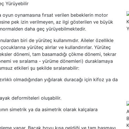
ç Yürüyebilir
a oyun oynamasına fırsat verilen bebeklerin motor
esine pek izin verilmeyen, az ilgi gösterilen ve büyük
 normalden daha geç yürüyebilmektedir.
ulardan biri de yürüteç kullanımıdır. Aileler özellikle
çocuklarına yürüteç alırlar ve kullandırırlar. Yürüteç
leksler dönemi, tam basamadığı çökme dönemi, tekrar
dönemi ve sıralama - yürüme dönemleri) duraklamaya
msuz etkileri şu şekilde sıralanabilir:
lıklı olmadığından yığılarak duracağı için kifoz ya da
ayak deformiteleri oluşabilir.
ının simetrik ya da asimetrik olarak kalçalara
iteleme yapar. Bacak boyu kısa geldiği ve tam basmayı