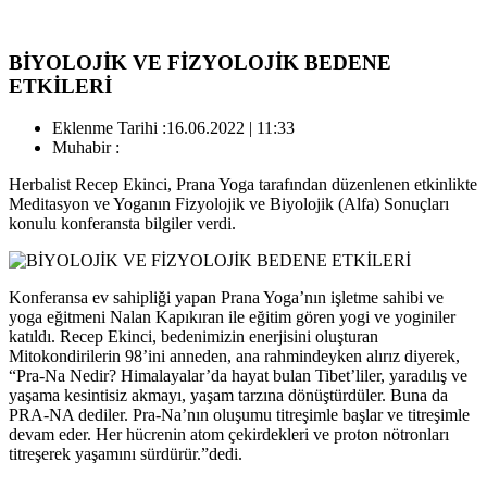
BİYOLOJİK VE FİZYOLOJİK BEDENE
ETKİLERİ
Eklenme Tarihi :
16.06.2022 | 11:33
Muhabir :
Herbalist Recep Ekinci, Prana Yoga tarafından düzenlenen etkinlikte
Meditasyon ve Yoganın Fizyolojik ve Biyolojik (Alfa) Sonuçları
konulu konferansta bilgiler verdi.
Konferansa ev sahipliği yapan Prana Yoga’nın işletme sahibi ve
yoga eğitmeni Nalan Kapıkıran ile eğitim gören yogi ve yoginiler
katıldı. Recep Ekinci, bedenimizin enerjisini oluşturan
Mitokondirilerin 98’ini anneden, ana rahmindeyken alırız diyerek,
“Pra-Na Nedir? Himalayalar’da hayat bulan Tibet’liler, yaradılış ve
yaşama kesintisiz akmayı, yaşam tarzına dönüştürdüler. Buna da
PRA-NA dediler. Pra-Na’nın oluşumu titreşimle başlar ve titreşimle
devam eder. Her hücrenin atom çekirdekleri ve proton nötronları
titreşerek yaşamını sürdürür.”dedi.