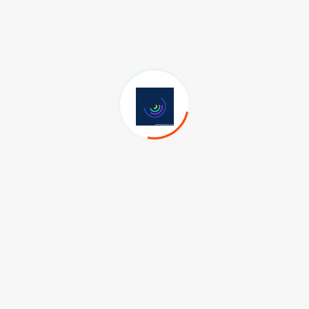
Kolesterol vücut için gerekli bir maddedir ancak yüksek seviyede
olması kalp damar hastalığına yol açabilir. Kişide kolesterol değerleri
yüksek seviyede saptanırsa üzerinde durulması gerekir. Özellikle
diyabetik kişilerde, kalp damar hastalığı olanlarda, sigara
içenlerde, hipertansiyon hastalarında ve kilolu kişilerde
kolesterol düzeyinin düşürülmesi çok önemlidir. Kolesterol
düzeyi aynı olsa bile diyabet, sigara içimi ve hipertansiyon gibi
risk faktörü olan bir hastada, diğerlerinden daha fazla kalp
damar hastalığı olabilir. Risk faktörü yüksek olan kişilere ilaç
verilmesi gerekebilir. Yani kolesterol değerine göre değil,
hastanın risk oranına göre ilaç kullanmak önemlidir.
Diyabet hastaları göz muayenesini ihmal etmemeli
Diyabet, vücuttaki tüm damar sistemini olduğu gibi gözdeki