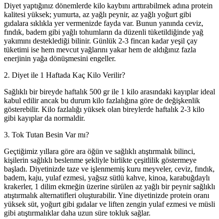
Diyet yaptığınız dönemlerde kilo kaybını arttırabilmek adına protein
kalitesi yüksek; yumurta, az yağlı peynir, az yağlı yoğurt gibi
gıdalara sıklıkla yer vermenizde fayda var. Bunun yanında ceviz,
fındık, badem gibi yağlı tohumların da düzenli tüketildiğinde yağ
yakımını desteklediği bilinir. Günlük 2-3 fincan kadar yeşil çay
tüketimi ise hem mevcut yağlarını yakar hem de aldığınız fazla
enerjinin yağa dönüşmesini engeller.
2. Diyet ile 1 Haftada Kaç Kilo Verilir?
Sağlıklı bir bireyde haftalık 500 gr ile 1 kilo arasındaki kayıplar ideal
kabul edilir ancak bu durum kilo fazlalığına göre de değişkenlik
gösterebilir. Kilo fazlalığı yüksek olan bireylerde haftalık 2-3 kilo
gibi kayıplar da normaldir.
3. Tok Tutan Besin Var mı?
Geçtiğimiz yıllara göre ara öğün ve sağlıklı atıştırmalık bilinci,
kişilerin sağlıklı beslenme şekliyle birlikte çeşitlilik göstermeye
başladı. Diyetinizde taze ve işlenmemiş kuru meyveler, ceviz, fındık,
badem, kaju, yulaf ezmesi, yağsız sütlü kahve, kinoa, karabuğdaylı
krakerler, 1 dilim ekmeğin üzerine sürülen az yağlı bir peynir sağlıklı
atıştırmalık alternatifleri oluşturabilir. Yine diyetinizde protein oranı
yüksek süt, yoğurt gibi gıdalar ve liften zengin yulaf ezmesi ve müsli
gibi atıştırmalıklar daha uzun süre tokluk sağlar.