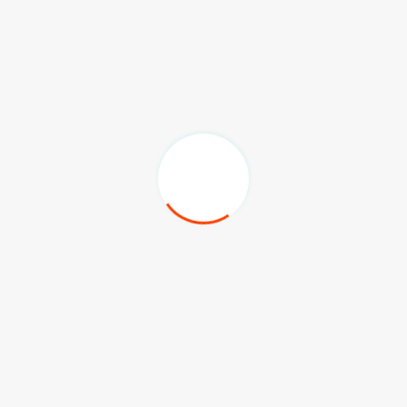
romozomal bozukluklara yönelik tarama testleri ve USG
ekli yönlendirmeler yapılmaktadır. Ortalama her 800 doğumda bir
u birey yaşamaktadır.”
tip Down Sendromu vardır. Down Sendromu tanısı doğumdan
larda görülen bazı fiziksel özellikler; çekik küçük gözler,
nse, avuç içindeki tek çizgi, ayak başparmağının diğer
ireyler bazı rahatsızlıklara daha yatkındırlar. Bu yüzden sağlık
lidir. Down Sendromlu bebeklerin fiziksel ve zihinsel gelişimi
ramları ile toplum hayatına başarı ile uyum