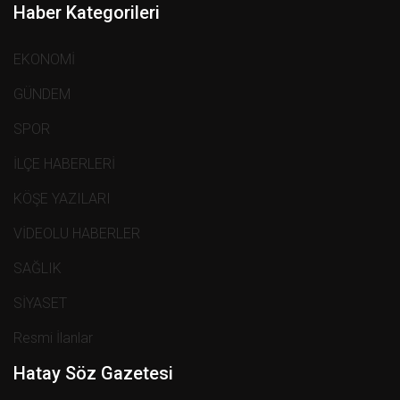
Haber Kategorileri
EKONOMİ
GÜNDEM
SPOR
İLÇE HABERLERİ
KÖŞE YAZILARI
VİDEOLU HABERLER
SAĞLIK
SİYASET
Resmi İlanlar
Hatay Söz Gazetesi