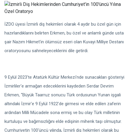
İZDO üyesi İzmirli diş hekimleri olarak 4 aydır bu özel gün için
hazırlandıklarını belirten Erkmen, bu özel ve anlamlı günde usta
şair Nazım Hikmet'in ölümsüz eseri olan Kuvayi Milliye Destanı
oratoryosunu sahneleyeceklerini dile getirdi.
9 Eylül 2023'te Atatürk Kültür Merkezi'nde sunacakları gösteriyi
İzmirliler'e armağan edeceklerini kaydeden Serdar Devrim
Erkmen, “Büyük Taarruz sonucu Türk ordusunun Yunan işgali
altındaki İzmir’e 9 Eylül 1922’de girmesi ve elde edilen zaferin
ardından Milli Mücadele sona ermiş ve bu olay Türk milletinin
kurtuluşu ve bağımsızlığını elde edişinin mihenk taşı olmuştur.
Cumhuriyetin 100'üncü yılında, İzmirli diş hekimleri olarak bu