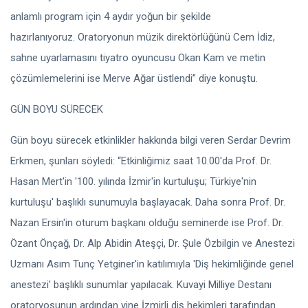
anlamlı program için 4 aydır yoğun bir şekilde
hazırlanıyoruz. Oratoryonun müzik direktörlüğünü Cem İdiz,
sahne uyarlamasını tiyatro oyuncusu Okan Kam ve metin
çözümlemelerini ise Merve Ağar üstlendi” diye konuştu.
GÜN BOYU SÜRECEK
Gün boyu sürecek etkinlikler hakkında bilgi veren Serdar Devrim
Erkmen, şunları söyledi: “Etkinliğimiz saat 10.00'da Prof. Dr.
Hasan Mert'in '100. yılında İzmir'in kurtuluşu; Türkiye'nin
kurtuluşu' başlıklı sunumuyla başlayacak. Daha sonra Prof. Dr.
Nazan Ersin'in oturum başkanı olduğu seminerde ise Prof. Dr.
Özant Önçağ, Dr. Alp Abidin Ateşçi, Dr. Şule Özbilgin ve Anestezi
Uzmanı Asım Tunç Yetginer'in katılımıyla 'Diş hekimliğinde genel
anestezi' başlıklı sunumlar yapılacak. Kuvayi Milliye Destanı
oratoryosunun ardından yine İzmirli diş hekimleri tarafından