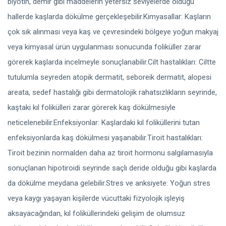
biyotin, demir gibi maddelerin yetersiz seviyelerde olduğu
hallerde kaşlarda dökülme gerçekleşebilir.Kimyasallar: Kaşların
çok sık alınması veya kaş ve çevresindeki bölgeye yoğun makyaj
veya kimyasal ürün uygulanması sonucunda foliküller zarar
görerek kaşlarda incelmeyle sonuçlanabilir.Cilt hastalıkları: Ciltte
tutulumla seyreden atopik dermatit, seboreik dermatit, alopesi
areata, sedef hastalığı gibi dermatolojik rahatsızlıkların seyrinde,
kaştaki kıl folikülleri zarar görerek kaş dökülmesiyle
neticelenebilir.Enfeksiyonlar: Kaşlardaki kıl foliküllerini tutan
enfeksiyonlarda kaş dökülmesi yaşanabilir.Tiroit hastalıkları:
Tiroit bezinin normalden daha az tiroit hormonu salgılamasıyla
sonuçlanan hipotiroidi seyrinde saçlı deride olduğu gibi kaşlarda
da dökülme meydana gelebilir.Stres ve anksiyete: Yoğun stres
veya kaygı yaşayan kişilerde vücuttaki fizyolojik işleyiş
aksayacağından, kıl foliküllerindeki gelişim de olumsuz