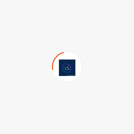
hdit eden lösemi ile mücadele konusuna dikkat çekmek, lösemili
mili çocuklara tedavi sürecinde maddi manevi destek
.
 Yani kanser olan her 3 çocuktan birinin kan kanseri olduğu
 olan lösemi hakkında farkındalık oluşturmak, lösemili
ddi manevi destek sağlamak için Lösemili Çocuklar Haftası
talıkla mücadele eden çocuklar ziyaret edilerek onlara moral
maları desteklenir.
r Haftasında Hatay’daki Lösemili Çocuklar Unutulmadı.
adı. Defne ilçesinde bulunan konteyner kent alanında