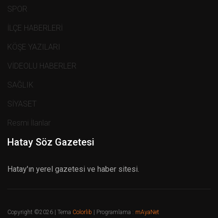
SPOR
İLÇE HABERLERİ
KÖŞE YAZILARI
VİDEOLU HABERLER
SAĞLIK
SİYASET
Resmi İlanlar
Hatay Söz Gazetesi
Hatay'ın yerel gazetesi ve haber sitesi.
Copyright ©
2026 | Tema
Colorlib
| Programlama :
mAyaNet