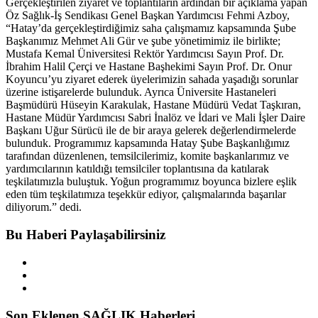
Gerçekleştirilen ziyaret ve toplantıların ardından bir açıklama yapan
Öz Sağlık-İş Sendikası Genel Başkan Yardımcısı Fehmi Azboy,
“Hatay’da gerçekleştirdiğimiz saha çalışmamız kapsamında Şube
Başkanımız Mehmet Ali Gür ve şube yönetimimiz ile birlikte;
Mustafa Kemal Üniversitesi Rektör Yardımcısı Sayın Prof. Dr.
İbrahim Halil Çerçi ve Hastane Başhekimi Sayın Prof. Dr. Onur
Koyuncu’yu ziyaret ederek üyelerimizin sahada yaşadığı sorunlar
üzerine istişarelerde bulunduk. Ayrıca Üniversite Hastaneleri
Başmüdürü Hüseyin Karakulak, Hastane Müdürü Vedat Taşkıran,
Hastane Müdür Yardımcısı Sabri İnalöz ve İdari ve Mali İşler Daire
Başkanı Uğur Sürücü ile de bir araya gelerek değerlendirmelerde
bulunduk. Programımız kapsamında Hatay Şube Başkanlığımız
tarafından düzenlenen, temsilcilerimiz, komite başkanlarımız ve
yardımcılarının katıldığı temsilciler toplantısına da katılarak
teşkilatımızla buluştuk. Yoğun programımız boyunca bizlere eşlik
eden tüm teşkilatımıza teşekkür ediyor, çalışmalarında başarılar
diliyorum.” dedi.
Bu Haberi Paylaşabilirsiniz
Son Eklenen SAĞLIK Haberleri