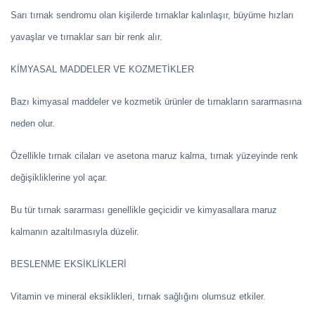
Sarı tırnak sendromu olan kişilerde tırnaklar kalınlaşır, büyüme hızları
yavaşlar ve tırnaklar sarı bir renk alır.
KİMYASAL MADDELER VE KOZMETİKLER
Bazı kimyasal maddeler ve kozmetik ürünler de tırnakların sararmasına
neden olur.
Özellikle tırnak cilaları ve asetona maruz kalma, tırnak yüzeyinde renk
değişikliklerine yol açar.
Bu tür tırnak sararması genellikle geçicidir ve kimyasallara maruz
kalmanın azaltılmasıyla düzelir.
BESLENME EKSİKLİKLERİ
Vitamin ve mineral eksiklikleri, tırnak sağlığını olumsuz etkiler.