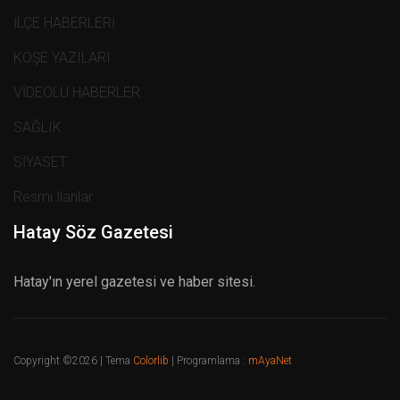
İLÇE HABERLERİ
KÖŞE YAZILARI
VİDEOLU HABERLER
SAĞLIK
SİYASET
Resmi İlanlar
Hatay Söz Gazetesi
Hatay'ın yerel gazetesi ve haber sitesi.
Copyright ©
2026 | Tema
Colorlib
| Programlama :
mAyaNet