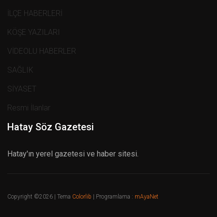
İLÇE HABERLERİ
KÖŞE YAZILARI
VİDEOLU HABERLER
SAĞLIK
SİYASET
Resmi İlanlar
Hatay Söz Gazetesi
Hatay'ın yerel gazetesi ve haber sitesi.
Copyright ©
2026 | Tema
Colorlib
| Programlama :
mAyaNet