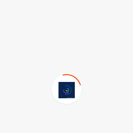
detti.
i güçlendirmek amacıyla kurulan Adli Destek ve Mağdur
i süreçlerde destek sağlama konusunda önemli bir rol
a ve kadınlara adli süreçlerde destek verdiğini belirterek,
ndirme, mağdurlara destek olma, onlara psikososyal destek
eme rapor taleplerini yerine getirme gibi çalışmaları
ta olmak üzere kırılgan gruplar dediğimiz diğer grupların
eçlerde onlara destek olma anlamında önemli bir görevi
adolu, İzmir, Adana, Eskişehir, Samsun, Malatya ve Rize
zmetleri Müdürlüklerinin sayısı, 2023 yılı sonunda 167
e kurulumların tamamlanmasıyla birlikte 81 ilde ve birçok