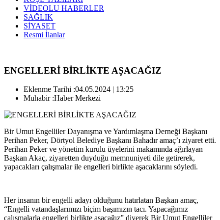
VİDEOLU HABERLER
SAĞLIK
SİYASET
Resmi İlanlar
ENGELLERİ BİRLİKTE AŞACAĞIZ
Eklenme Tarihi :
04.05.2024 | 13:25
Muhabir :
Haber Merkezi
Bir Umut Engelliler Dayanışma ve Yardımlaşma Derneği Başkanı
Perihan Peker, Dörtyol Belediye Başkanı Bahadır amaç’ı ziyaret etti.
Perihan Peker ve yönetim kurulu üyelerini makamında ağırlayan
Başkan Akaç, ziyaretten duyduğu memnuniyeti dile getirerek,
yapacakları çalışmalar ile engelleri birlikte aşacaklarını söyledi.
Her insanın bir engelli adayı olduğunu hatırlatan Başkan amaç,
“Engelli vatandaşlarımızı biçim başımızın tacı. Yapacağımız
çalışmalarla engelleri birlikte aşacağız” diyerek Bir Umut Engelliler