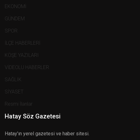
EKONOMİ
GÜNDEM
SPOR
İLÇE HABERLERİ
KÖŞE YAZILARI
VİDEOLU HABERLER
SAĞLIK
SİYASET
Resmi İlanlar
Hatay Söz Gazetesi
Hatay'ın yerel gazetesi ve haber sitesi.