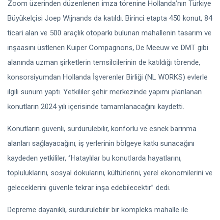
Zoom üzerinden düzenlenen imza törenine Hollanda’nın Türkiye
Büyükelçisi Joep Wijnands da katıldı. Birinci etapta 450 konut, 84
ticari alan ve 500 araçlık otoparkı bulunan mahallenin tasarım ve
inşaasını üstlenen Kuiper Compagnons, De Meeuw ve DMT gibi
alanında uzman şirketlerin temsilcilerinin de katıldığı törende,
konsorsiyumdan Hollanda İşverenler Birliği (NL WORKS) evlerle
ilgili sunum yaptı. Yetkililer şehir merkezinde yapımı planlanan
konutların 2024 yılı içerisinde tamamlanacağını kaydetti.
Konutların güvenli, sürdürülebilir, konforlu ve esnek barınma
alanları sağlayacağını, iş yerlerinin bölgeye katkı sunacağını
kaydeden yetkililer, ‘’Hataylılar bu konutlarda hayatlarını,
topluluklarını, sosyal dokularını, kültürlerini, yerel ekonomilerini ve
geleceklerini güvenle tekrar inşa edebilecektir’’ dedi.
Depreme dayanıklı, sürdürülebilir bir kompleks mahalle ile