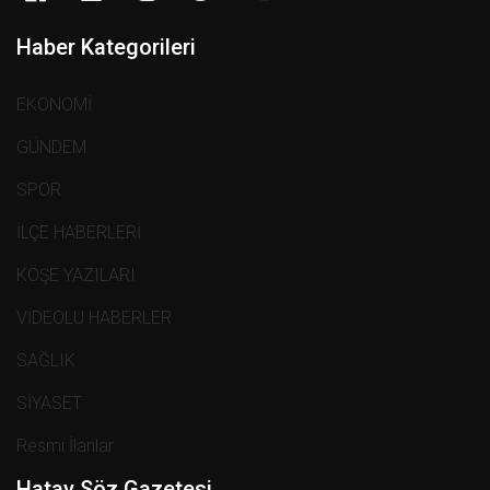
Haber Kategorileri
EKONOMİ
GÜNDEM
SPOR
İLÇE HABERLERİ
KÖŞE YAZILARI
VİDEOLU HABERLER
SAĞLIK
SİYASET
Resmi İlanlar
Hatay Söz Gazetesi