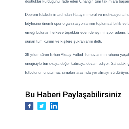
dostluklar kurduğunu ifade eden Cihangir, tüm takımlara başarı di
Deprem felaketinin ardından Hatay'ın moral ve motivasyona h
böylesine önemli spor organizasyonlarının toplumsal birlik ve
emeği bulunan herkese teşekkür eden deneyimli spor adamı, 
sunan tüm kurum ve kişilere şükranlarını iletti.
38 yıldır süren Erhan Aksay Futbol Turnuvası'nın ruhunu yaşata
enerjisiyle turnuvaya değer katmaya devam ediyor. Sahadaki gör
futbolunun unutulmaz simaları arasında yer almayı sürdürüyor
Bu Haberi Paylaşabilirsiniz