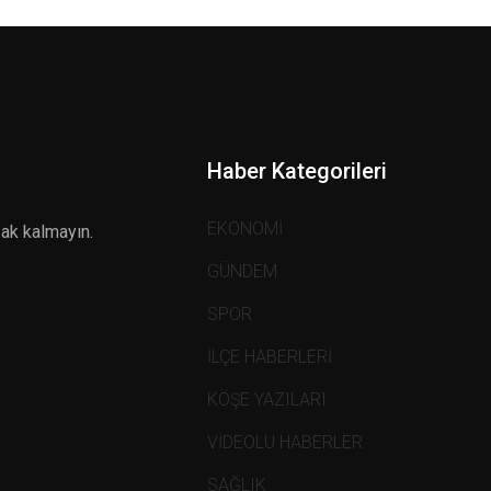
Haber Kategorileri
EKONOMİ
zak kalmayın.
GÜNDEM
SPOR
İLÇE HABERLERİ
KÖŞE YAZILARI
VİDEOLU HABERLER
SAĞLIK