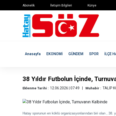
Abonelik
İletişim Bilgileri
Künye
Anasayfa
EKONOMİ
GÜNDEM
SPOR
İLÇE H
38 Yıldır Futbolun İçinde, Turnuv
12.06.2026 | 07:49
TALİP 
Eklenme Tarihi :
Muhabir :
Hatay sporunun en köklü organizasyonlarından biri olan , 38. yı