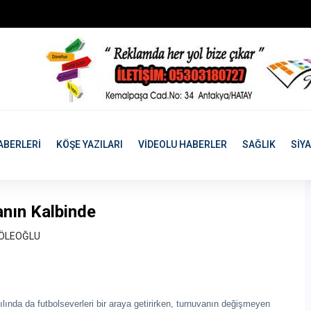
ABERLERİ
KÖŞE YAZILARI
VİDEOLU HABERLER
SAĞLIK
SİY
anın Kalbinde
KÖLEOĞLU
lında da futbolseverleri bir araya getirirken, turnuvanın değişmeyen