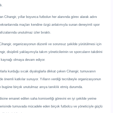
ı.
an Cihangir, yıllar boyunca futbolun her alanında görev alarak adını
 ekranlarında maçları kendine özgü anlatımıyla sunan deneyimli spor
fızalarında unutulmaz izler bıraktı.
hangir, organizasyonun düzenli ve sorunsuz şekilde yürütülmesi için
ngir, disiplinli yaklaşımıyla takım yöneticilerinin ve sporcuların takdirini
şe kaynağı olmaya devam ediyor.
larla kurduğu sıcak diyaloglarla dikkat çeken Cihangir, turnuvanın
de önemli katkılar sunuyor. Yılların verdiği tecrübeyle organizasyonun
n bugüne birçok unutulmaz anıya tanıklık etmiş durumda.
isine emanet edilen saha komiserliği görevini en iyi şekilde yerine
r içerisinde turnuvada mücadele eden birçok futbolcu ve yöneticiyle güçlü