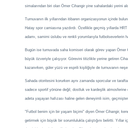
simalarından biri olan Ömer Cihangir yine sahalardaki yerini ald
Turnuvanın ilk yıllarından itibaren organizasyonun içinde bulun
Hatay spor camiasına yazdırdı. Özellikle geçmiş yıllarda HRT
adamı, samimi üslubu ve renkli yorumlarıyla futbolseverlerin ha
Bugün ise turnuvada saha komiseri olarak görev yapan Ömer Ci
büyük özveriyle çalışıyor. Görevini titizlikle yerine getiren Ciha
kazanırken, güler yüzü ve esprili kişiliğiyle de turnuvanın ne
Sahada otoritesini korurken aynı zamanda sporcular ve taraftar
sadece sportif yönüne değil, dostluk ve kardeşlik atmosferine 
adeta yaşayan hafızası haline gelen deneyimli isim, geçmişte
"Futbol benim için bir yaşam biçimi" diyen Ömer Cihangir, kend
getirmek için büyük bir sorumlulukla çalıştığını belirtti. Yılla