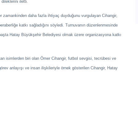
leklerini iletti.
er zamankinden daha fazla ihtiyaç duyduğunu vurgulayan Cihangir,
 beraberliğe katkı sağladığını söyledi. Turnuvanın düzenlenmesinde
başta Hatay Büyükşehir Belediyesi olmak üzere organizasyona katkı
n isimlerden biri olan Ömer Cihangir, futbol sevgisi, tecrübesi ve
ev anlayışı ve insan ilişkileriyle örnek gösterilen Cihangir, Hatay
.