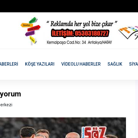
ABERLERİ
KÖŞE YAZILARI
VİDEOLU HABERLER
SAĞLIK
SİY
diyorum
erkezi