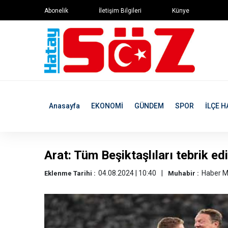
Abonelik
İletişim Bilgileri
Künye
Anasayfa
EKONOMİ
GÜNDEM
SPOR
İLÇE H
Arat: Tüm Beşiktaşlıları tebrik e
04.08.2024 | 10:40
Haber M
Eklenme Tarihi :
Muhabir :