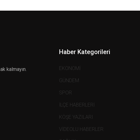
Haber Kategorileri
EKONOMİ
zak kalmayın.
GÜNDEM
SPOR
İLÇE HABERLERİ
KÖŞE YAZILARI
VİDEOLU HABERLER