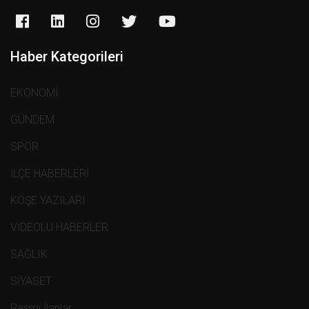
Haber Kategorileri
EKONOMİ
GÜNDEM
SPOR
İLÇE HABERLERİ
KÖŞE YAZILARI
VİDEOLU HABERLER
SAĞLIK
SİYASET
Resmi İlanlar