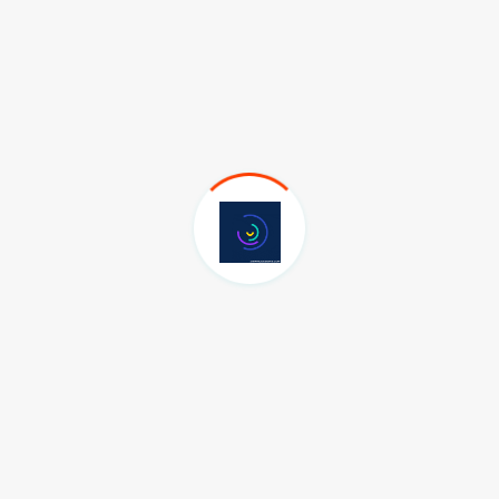
Son Eklenen SPOR Haberleri
Hatayspor Başkanı Çakır Bakan
Bak ile görüştü
05.08.2026
Taraftarlar Sessizlik değil ÇÖZÜM
istiyor
05.08.2026
Herkesi Hatay ve Hatayspor’a