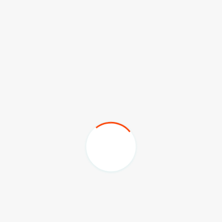
05.08.2026
Taraftarlar Sessizlik değil ÇÖZÜM
istiyor
05.08.2026
Herkesi Hatay ve Hatayspor’a
Sahip Çıkmaya Davet Ediyoruz
03.08.2026
Favori Geldi, Şampiyon Gitti
03.08.2026
Hatay ASKF 15. Olağan Genel
Kurulu 18 Temmuz'da Yapılacak
15.07.2026