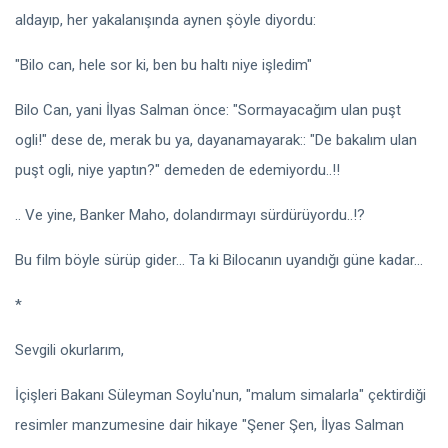
aldayıp, her yakalanışında aynen şöyle diyordu:
"Bilo can, hele sor ki, ben bu haltı niye işledim"
Bilo Can, yani İlyas Salman önce: "Sormayacağım ulan puşt
ogli!" dese de, merak bu ya, dayanamayarak:: "De bakalım ulan
puşt ogli, niye yaptın?" demeden de edemiyordu..!!
.. Ve yine, Banker Maho, dolandırmayı sürdürüyordu..!?
Bu film böyle sürüp gider... Ta ki Bilocanın uyandığı güne kadar...
*
Sevgili okurlarım,
İçişleri Bakanı Süleyman Soylu'nun, "malum simalarla" çektirdiği
resimler manzumesine dair hikaye "Şener Şen, İlyas Salman