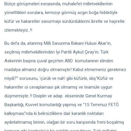
Bütçe görüşmeleri esnasında, muhalefet milletvekillerinin
yönelttikleri sorulara, kırmızıyı görmüş azgın boğa hiddetiyle
küfür ve hakaretler savurmayı sürdürdüklerini ibretle ve hayretle
izlemekteyiz..!!
Bu defa da, atanmış Milli Savunma Bakanı Hulusi Akar'ın,
seçilmiş milletvekillerinden İyi Partili Aykut Çıray'ın; Türk
Askerinin başına çuval geçirten ABD komutanının elinden
madalya almanız doğru olmamıştır! Kabul etmemeniz gerekmez
miydi?" sorusunu, 'çürük ve nah' gibi küfürle, iiiiiş"Küfür ve
hakaretler oi cevaplaması şık olmamış ve teamüle uygun
düşmemiştir..!! Disiplin ve adap ekseninde Genel Kurmay
Başkanlığı, Kuvvet komutanlığı yapmış ve "15 Temmuz FETÖ
kalkışması"nda ki belirsizliklere dair karanlık noktaları
aydınlatmamış birinin, olağan bir soru karşısında freni boşalmış