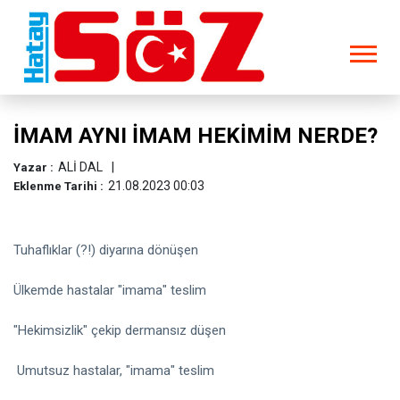
İMAM AYNI İMAM HEKİMİM NERDE?
ALİ DAL
Yazar :
21.08.2023 00:03
Eklenme Tarihi :
Tuhaflıklar (?!) diyarına dönüşen
Ülkemde hastalar "imama" teslim
"Hekimsizlik" çekip dermansız düşen
Umutsuz hastalar, "imama" teslim