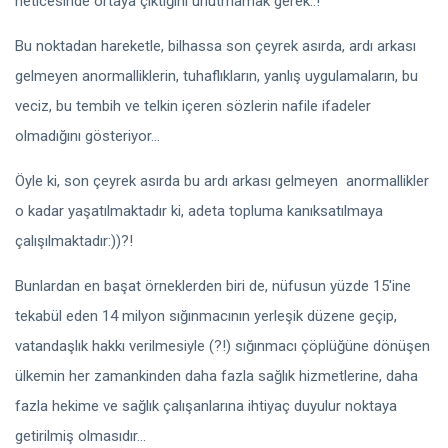
neticesinde ortaya çıktığını unutmamak gerek..!
Bu noktadan hareketle, bilhassa son çeyrek asırda, ardı arkası
gelmeyen anormalliklerin, tuhaflıkların, yanlış uygulamaların, bu
veciz, bu tembih ve telkin içeren sözlerin nafile ifadeler
olmadığını gösteriyor...
Öyle ki, son çeyrek asırda bu ardı arkası gelmeyen anormallikler
o kadar yaşatılmaktadır ki, adeta topluma kanıksatılmaya
çalışılmaktadır:))?!
Bunlardan en başat örneklerden biri de, nüfusun yüzde 15'ine
tekabül eden 14 milyon sığınmacının yerleşik düzene geçip,
vatandaşlık hakkı verilmesiyle (?!) sığınmacı çöplüğüne dönüşen
ülkemin her zamankinden daha fazla sağlık hizmetlerine, daha
fazla hekime ve sağlık çalışanlarına ihtiyaç duyulur noktaya
getirilmiş olmasıdır...