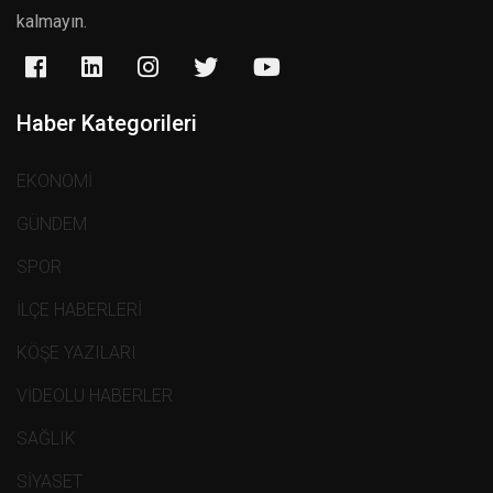
kalmayın.
Haber Kategorileri
EKONOMİ
GÜNDEM
SPOR
İLÇE HABERLERİ
KÖŞE YAZILARI
VİDEOLU HABERLER
SAĞLIK
SİYASET